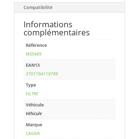
00>
Compatibilité
ref.
MS0489
Informations
complémentaires
Référence
MS0489
EAN13
3701194119789
Type
FILTRE
Véhicule
Véhicule
Marque
CAGIVA