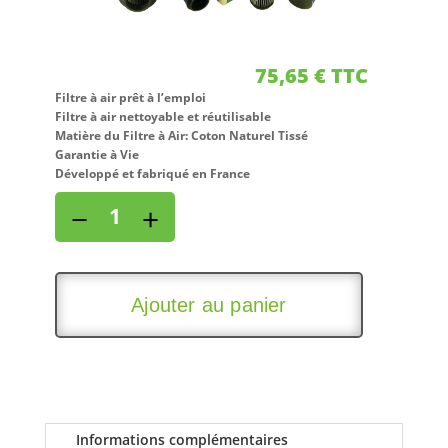
75,65
€
TTC
Filtre à air prêt à l’emploi
Filtre à air nettoyable et réutilisable
Matière du Filtre à Air: Coton Naturel Tissé
Garantie à Vie
Développé et fabriqué en France
quantité
−
+
de
Filtre
à
air
Ajouter au panier
pour
CAGIVA
1000
RAPTOR
1000
années
Informations complémentaires