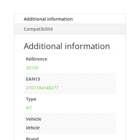
1,4L
i
Monopoint
Additional information
(carburateur
Compatibilité
Ø
50mm)
Additional information
(60
cv)
Référence
years
93>96
SD100
ref.
EAN13
SD100
3701194148277
quantity
Type
KIT
Vehicle
Vehicle
Brand