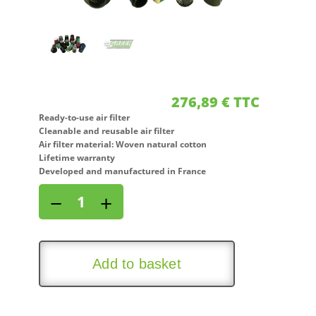
276,89
€
TTC
Ready-to-use air filter
Cleanable and reusable air filter
Air filter material: Woven natural cotton
Lifetime warranty
Developed and manufactured in France
Direct
−
+
air
intake
kit
for
Add to basket
SEAT
IBIZA
II