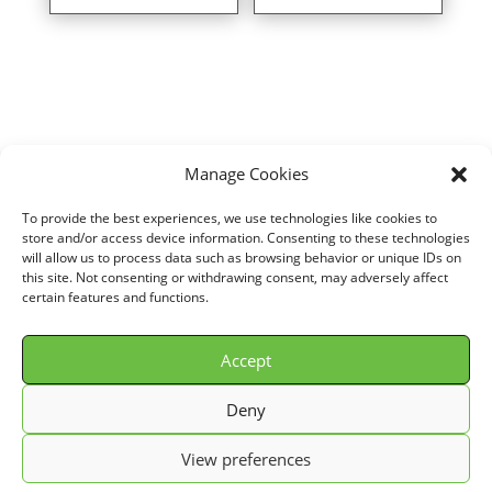
Manage Cookies
Home
/
VOITURE
/
SEAT
/
IBIZA II
/
1,4L i Monopoint (carburateur Ø
To provide the best experiences, we use technologies like cookies to
50mm) (60 cv)
/ Direct air intake kit for SEAT IBIZA II 1,4L i
store and/or access device information. Consenting to these technologies
will allow us to process data such as browsing behavior or unique IDs on
Monopoint (carburateur Ø 50mm) (60 cv) years 93>96 ref. SD100
this site. Not consenting or withdrawing consent, may adversely affect
certain features and functions.
Accept
© GREEN FILTER 2026. Tous droits réservés.
Deny
Conditions Générale de Vente (C.G.V.)
View preferences