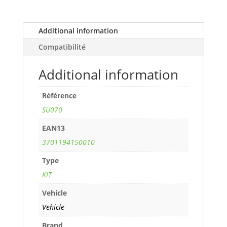
COUPE
1,5L
DCI
Additional information
(100
Compatibilité
cv)
years
Additional information
03>05
ref.
Référence
SU070
quantity
SU070
EAN13
3701194150010
Type
KIT
Vehicle
Vehicle
Brand