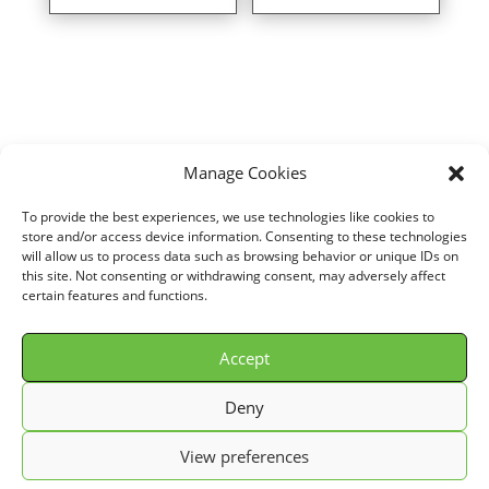
Manage Cookies
Home
/
VOITURE
/
RENAULT
/
MEGANE II COUPE
/
1,5L DCI (100 cv)
/
To provide the best experiences, we use technologies like cookies to
Direct air intake kit for RENAULT MEGANE II COUPE 1,5L DCI (100
store and/or access device information. Consenting to these technologies
will allow us to process data such as browsing behavior or unique IDs on
cv) years 03>05 ref. SU070
this site. Not consenting or withdrawing consent, may adversely affect
certain features and functions.
Accept
© GREEN FILTER 2026. Tous droits réservés.
Deny
Conditions Générale de Vente (C.G.V.)
View preferences