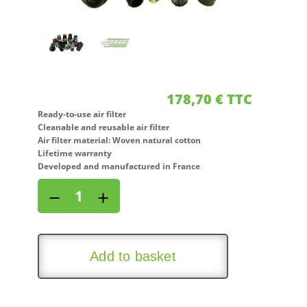
178,70
€
TTC
Ready-to-use air filter
Cleanable and reusable air filter
Air filter material: Woven natural cotton
Lifetime warranty
Developed and manufactured in France
Direct
−
+
air
intake
kit
for
Add to basket
RENAULT
MEGANE
II