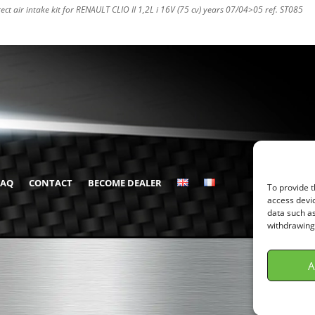
rect air intake kit for RENAULT CLIO II 1,2L i 16V (75 cv) years 07/04>05 ref. ST085
FAQ
CONTACT
BECOME DEALER
To provide t
access devic
data such as
withdrawing 
A