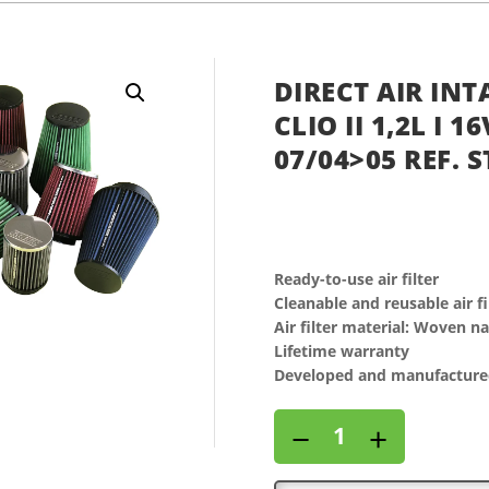
DIRECT AIR INT
CLIO II 1,2L I 1
07/04>05 REF. S
Ready-to-use air filter
Cleanable and reusable air fi
Air filter material: Woven n
Lifetime warranty
Developed and manufactured
Direct
−
+
air
intake