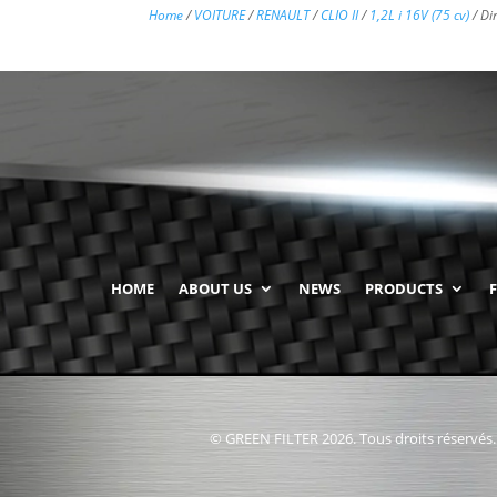
Home
/
VOITURE
/
RENAULT
/
CLIO II
/
1,2L i 16V (75 cv)
/ Di
HOME
ABOUT US
NEWS
PRODUCTS
© GREEN FILTER 2026. Tous droits réservés.