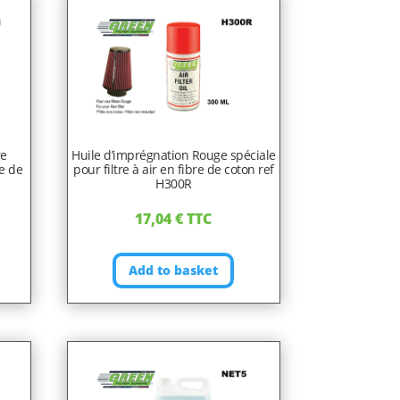
re
Huile d’imprégnation Rouge spéciale
re de
pour filtre à air en fibre de coton ref
H300R
17,04
€
TTC
Add to basket