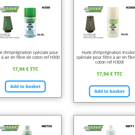
le d’imprégnation spéciale pour
Huile d’imprégnation Incolo
re à air en fibre de coton ref H300
spéciale pour filtre à air en fib
coton ref H300I
17,04
€
TTC
17,04
€
TTC
Add to basket
Add to basket