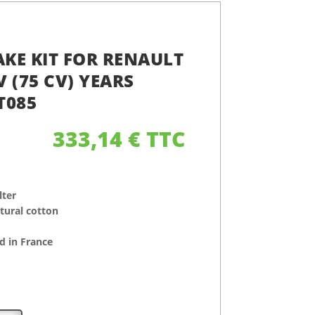
AKE KIT FOR RENAULT
6V (75 CV) YEARS
T085
333,14
€
TTC
lter
atural cotton
 in France