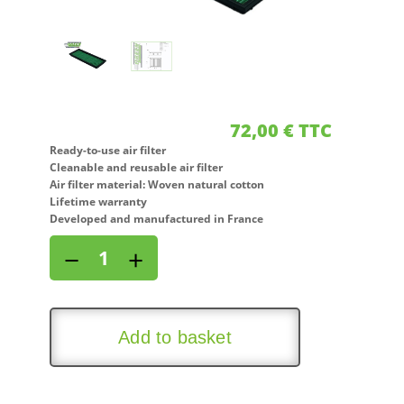
72,00
€
TTC
Ready-to-use air filter
Cleanable and reusable air filter
Air filter material: Woven natural cotton
Lifetime warranty
Developed and manufactured in France
Air
−
+
filter
for
OPEL
MOKKA
Add to basket
B
1,2L
(136