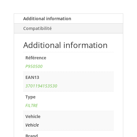
cv)
years
12/22>
Additional information
ref.
Compatibilité
P950500
quantity
Additional information
Référence
P950500
EAN13
3701194153530
Type
FILTRE
Vehicle
Vehicle
Brand