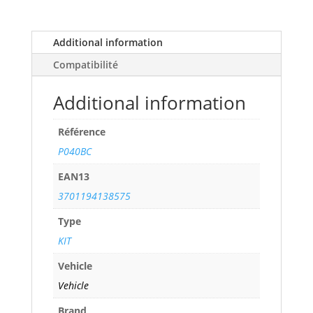
i
(115
cv)
Additional information
years
Compatibilité
90>
ref.
Additional information
P040BC
quantity
Référence
P040BC
EAN13
3701194138575
Type
KIT
Vehicle
Vehicle
Brand