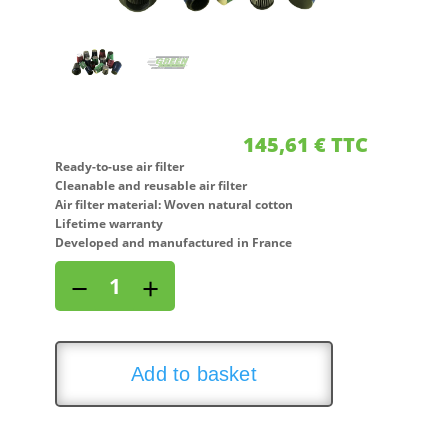
145,61
€
TTC
Ready-to-use air filter
Cleanable and reusable air filter
Air filter material: Woven natural cotton
Lifetime warranty
Developed and manufactured in France
Direct
−
+
air
intake
kit
for
Add to basket
OPEL
CALIBRA
2,0L