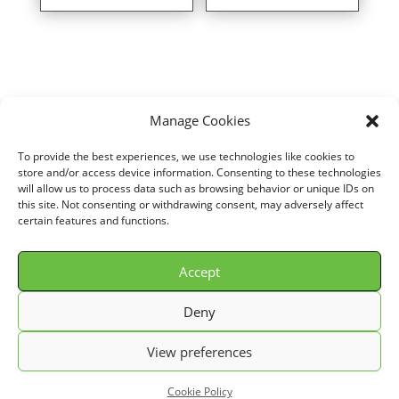
Manage Cookies
To provide the best experiences, we use technologies like cookies to
Home
/
VOITURE
/
OPEL
/
CALIBRA
/
2,0L i (115 cv)
/ Direct air intake
store and/or access device information. Consenting to these technologies
will allow us to process data such as browsing behavior or unique IDs on
kit for OPEL CALIBRA 2,0L i (115 cv) years 90> ref. P040BC
this site. Not consenting or withdrawing consent, may adversely affect
certain features and functions.
Accept
© GREEN FILTER 2026. Tous droits réservés.
Deny
Conditions Générale de Vente (C.G.V.)
View preferences
Cookie Policy