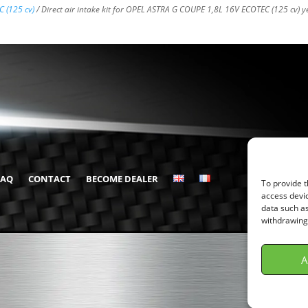
 (125 cv)
/ Direct air intake kit for OPEL ASTRA G COUPE 1,8L 16V ECOTEC (125 cv) y
FAQ
CONTACT
BECOME DEALER
To provide t
access devic
data such as
withdrawing 
A