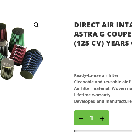
DIRECT AIR INT
ASTRA G COUPE 
(125 CV) YEARS 
Ready-to-use air filter
Cleanable and reusable air fi
Air filter material: Woven n
Lifetime warranty
Developed and manufactured
Direct
−
+
air
intake