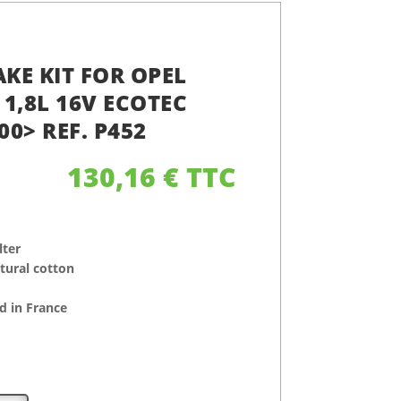
AKE KIT FOR OPEL
1,8L 16V ECOTEC
00> REF. P452
130,16
€
TTC
lter
atural cotton
 in France