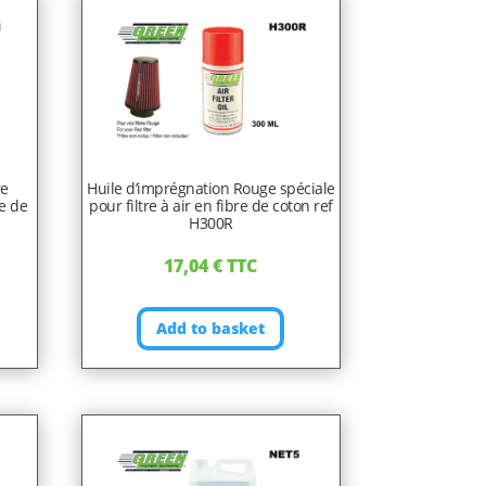
re
Huile d’imprégnation Rouge spéciale
re de
pour filtre à air en fibre de coton ref
H300R
17,04
€
TTC
Add to basket