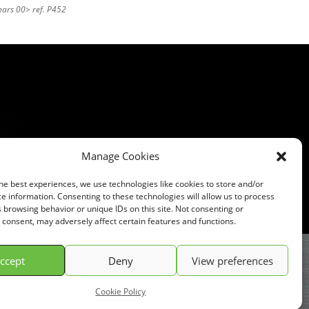
ears 00> ref. P452
Manage Cookies
he best experiences, we use technologies like cookies to store and/or
e information. Consenting to these technologies will allow us to process
 browsing behavior or unique IDs on this site. Not consenting or
consent, may adversely affect certain features and functions.
ccept
Deny
View preferences
Conditions Générale de Vente (C.G.V.)
Cookie Policy