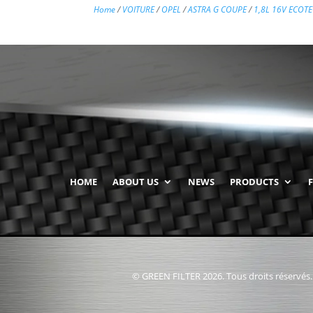
Home
/
VOITURE
/
OPEL
/
ASTRA G COUPE
/
1,8L 16V ECOTEC
HOME
ABOUT US
NEWS
PRODUCTS
© GREEN FILTER 2026. Tous droits réservés.