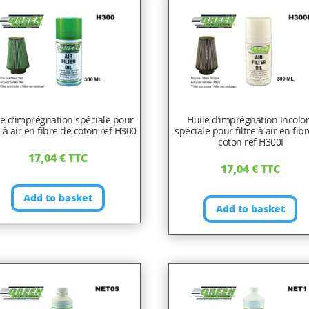
le d’imprégnation spéciale pour
Huile d’imprégnation Incolo
re à air en fibre de coton ref H300
spéciale pour filtre à air en fib
coton ref H300I
17,04
€
TTC
17,04
€
TTC
Add to basket
Add to basket