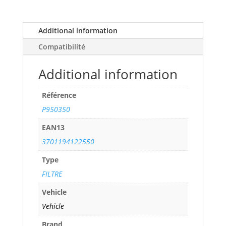
V6
(Attention
2
Additional information
filtres
Compatibilité
nécessaires)
(215
Additional information
cv)
years
Référence
03/98>09/06
ref.
P950350
P950350
EAN13
quantity
3701194122550
Type
FILTRE
Vehicle
Vehicle
Brand