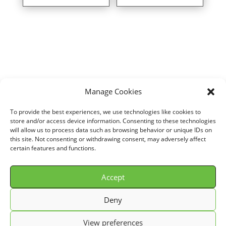
Manage Cookies
Home
/
VOITURE
/
MERCEDES
/
G CLASSE (W461/463)
/
320 V6
(Attention 2 filtres nécessaires) (215 cv)
/ Air filter for MERCEDES G
To provide the best experiences, we use technologies like cookies to
CLASSE (W461/463) 320 V6 (Attention 2 filtres nécessaires) (215 cv)
store and/or access device information. Consenting to these technologies
will allow us to process data such as browsing behavior or unique IDs on
years 03/98>09/06 ref. P950350
this site. Not consenting or withdrawing consent, may adversely affect
certain features and functions.
Accept
© GREEN FILTER 2026. Tous droits réservés.
Deny
Conditions Générale de Vente (C.G.V.)
View preferences