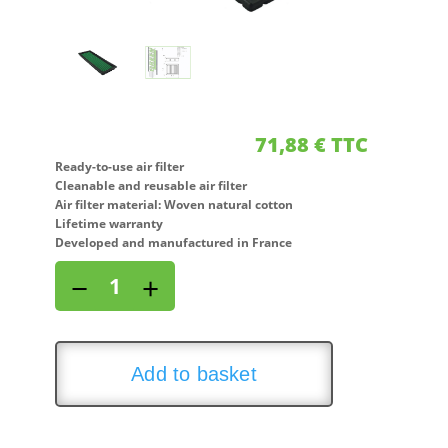
71,88
€
TTC
Ready-to-use air filter
Cleanable and reusable air filter
Air filter material: Woven natural cotton
Lifetime warranty
Developed and manufactured in France
Air
−
+
filter
for
MERCEDES
G
Add to basket
CLASSE
(W461/463)
320