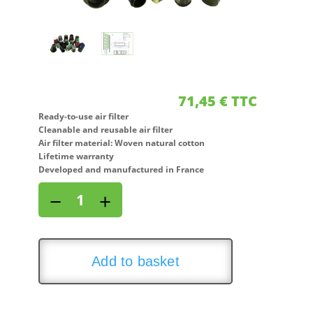
71,45
€
TTC
Ready-to-use air filter
Cleanable and reusable air filter
Air filter material: Woven natural cotton
Lifetime warranty
Developed and manufactured in France
Air
−
+
filter
for
MASERATI
3200
Add to basket
GT
3,2L
i