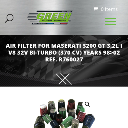
0 Items
AIR FILTER FOR MASERATI 3200 GT 3,2L I
V8 32V BI-TURBO (370 CV) YEARS 98>02
REF. R760027