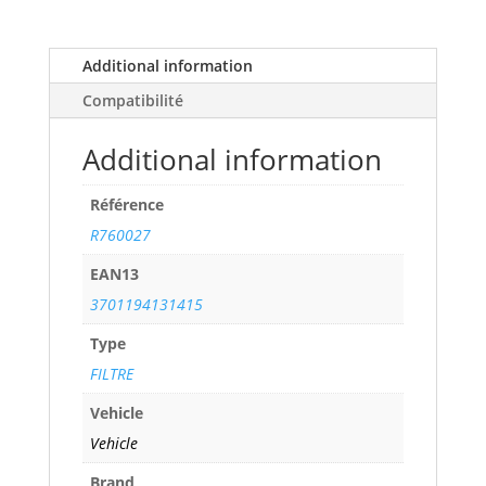
V8
32V
BI-
Additional information
TURBO
Compatibilité
(370
cv)
Additional information
years
98>02
Référence
ref.
R760027
R760027
quantity
EAN13
3701194131415
Type
FILTRE
Vehicle
Vehicle
Brand