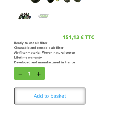
151,13
€
TTC
Ready-to-use air filter
Cleanable and reusable air filter
Air filter material: Woven natural cotton
Lifetime warranty
Developed and manufactured in France
Direct
−
+
air
intake
kit
for
Add to basket
FORD
ESCORT
1,8L