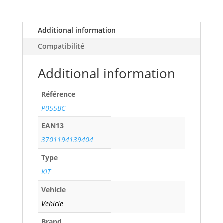
TD
(Without
air
Additional information
flow
Compatibilité
meter)
(90
Additional information
cv)
years
Référence
93>95
ref.
P055BC
P055BC
EAN13
quantity
3701194139404
Type
KIT
Vehicle
Vehicle
Brand