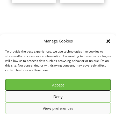
Manage Cookies
Home
/
VOITURE
/
FORD
/
ESCORT
/
1,8L TD (Without air flow meter)
To provide the best experiences, we use technologies like cookies to
(90 cv)
/ Direct air intake kit for FORD ESCORT 1,8L TD (Without air
store and/or access device information. Consenting to these technologies
will allow us to process data such as browsing behavior or unique IDs on
flow meter) (90 cv) years 93>95 ref. P055BC
this site. Not consenting or withdrawing consent, may adversely affect
certain features and functions.
Accept
© GREEN FILTER 2026. Tous droits réservés.
Deny
Conditions Générale de Vente (C.G.V.)
View preferences