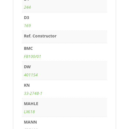
244
D3
169
Ref. Constructor
BMC
FB100/01
DW
401154
KN
33-2748-1
MAHLE
LX618
MANN