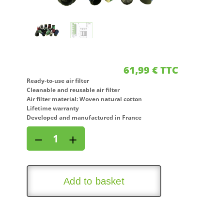
61,99
€
TTC
Ready-to-use air filter
Cleanable and reusable air filter
Air filter material: Woven natural cotton
Lifetime warranty
Developed and manufactured in France
Air
−
+
filter
for
FIAT
MAREA
Add to basket
1,2L
i
16V