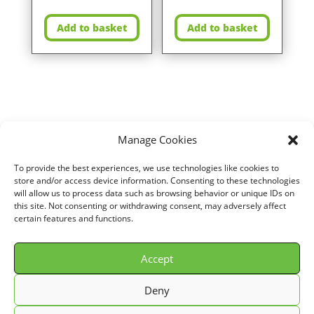
Add to basket
Add to basket
Manage Cookies
To provide the best experiences, we use technologies like cookies to
Home
/
VOITURE
/
FIAT
/
MAREA
/
1,2L i 16V (82 cv)
/ Air filter for
store and/or access device information. Consenting to these technologies
will allow us to process data such as browsing behavior or unique IDs on
FIAT MAREA 1,2L i 16V (82 cv) years 98> ref. P441306
this site. Not consenting or withdrawing consent, may adversely affect
certain features and functions.
Accept
© GREEN FILTER 2026. Tous droits réservés.
Deny