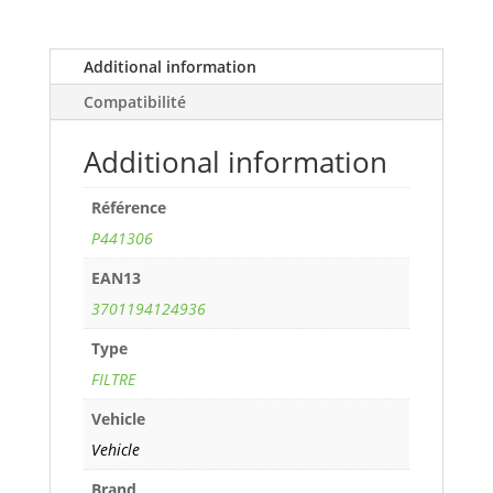
(82
cv)
years
Additional information
98>
Compatibilité
ref.
P441306
Additional information
quantity
Référence
P441306
EAN13
3701194124936
Type
FILTRE
Vehicle
Vehicle
Brand