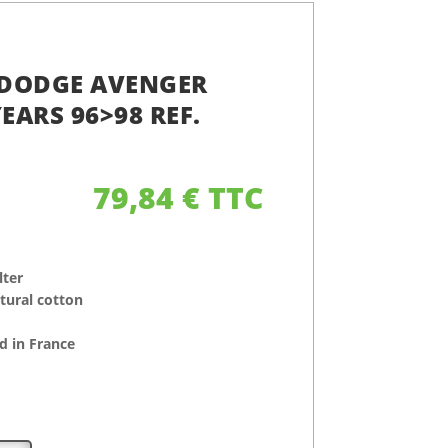
R DODGE AVENGER
YEARS 96>98 REF.
79,84
€
TTC
lter
atural cotton
 in France