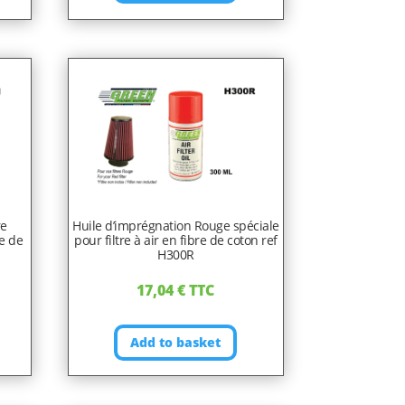
re
Huile d’imprégnation Rouge spéciale
re de
pour filtre à air en fibre de coton ref
H300R
17,04
€
TTC
Add to basket