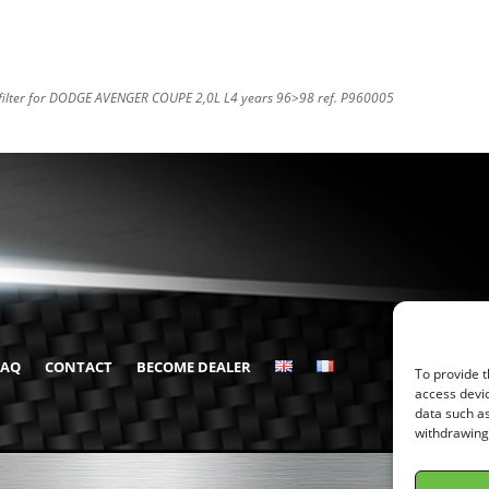
 filter for DODGE AVENGER COUPE 2,0L L4 years 96>98 ref. P960005
FAQ
CONTACT
BECOME DEALER
To provide t
access devic
data such as
withdrawing 