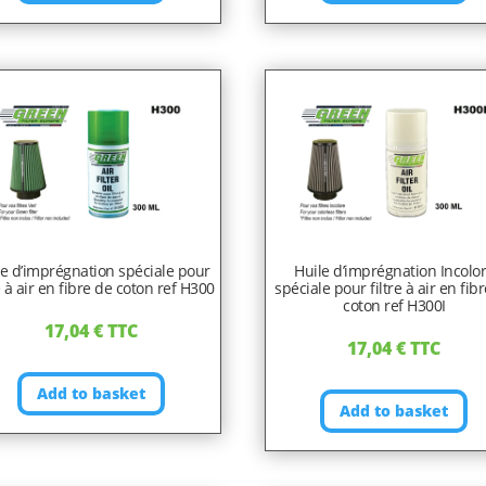
le d’imprégnation spéciale pour
Huile d’imprégnation Incolo
re à air en fibre de coton ref H300
spéciale pour filtre à air en fib
coton ref H300I
17,04
€
TTC
17,04
€
TTC
Add to basket
Add to basket