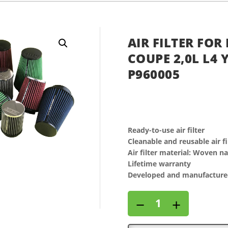
AIR FILTER FO
COUPE 2,0L L4 
P960005
Ready-to-use air filter
Cleanable and reusable air fi
Air filter material: Woven n
Lifetime warranty
Developed and manufactured
Air
−
+
filter
for