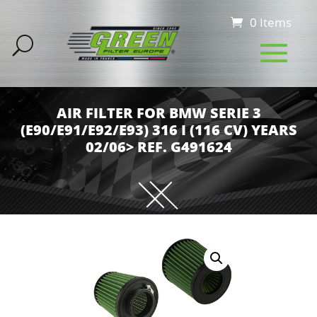
0 Items
AIR FILTER FOR BMW SERIE 3
(E90/E91/E92/E93) 316 I (116 CV) YEARS
02/06> REF. G491624