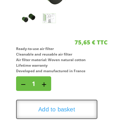
75,65
€
TTC
Ready-to-use air filter
Cleanable and reusable air filter
Air filter material: Woven natural cotton
Lifetime warranty
Developed and manufactured in France
Air
−
+
filter
for
BMW
SERIE
Add to basket
3
(E90/E91/E92/E93)
316