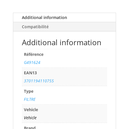
i
(116
cv)
Additional information
years
Compatibilité
02/06>
ref.
Additional information
G491624
quantity
Référence
G491624
EAN13
3701194110755
Type
FILTRE
Vehicle
Vehicle
Brand