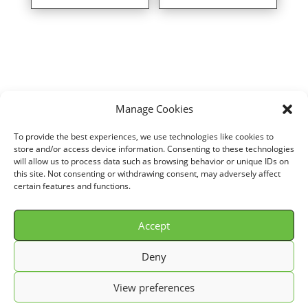
Manage Cookies
Home
/
VOITURE
/
BMW
/
SERIE 3 (E90/E91/E92/E93)
/
316 i (116 cv)
To provide the best experiences, we use technologies like cookies to
/ Air filter for BMW SERIE 3 (E90/E91/E92/E93) 316 i (116 cv) years
store and/or access device information. Consenting to these technologies
will allow us to process data such as browsing behavior or unique IDs on
02/06> ref. G491624
this site. Not consenting or withdrawing consent, may adversely affect
certain features and functions.
Accept
© GREEN FILTER 2026. Tous droits réservés.
Deny
Conditions Générale de Vente (C.G.V.)
View preferences