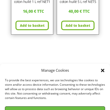
coton huilé 1 L ref NET1
coton huilé 5 L ref NET5
16,00
€
TTC
40,00
€
TTC
Add to basket
Add to basket
Manage Cookies
Home
/
VOITURE
/
ALFA ROMEO
/
159 SPORTWAGON
/
1,9L JTD M
To provide the best experiences, we use technologies like cookies to
16V (136 cv)
/ Air filter for ALFA ROMEO 159 SPORTWAGON 1,9L
store and/or access device information. Consenting to these technologies
will allow us to process data such as browsing behavior or unique IDs on
JTD M 16V (136 cv) years 05> ref. G591022
this site. Not consenting or withdrawing consent, may adversely affect
certain features and functions.