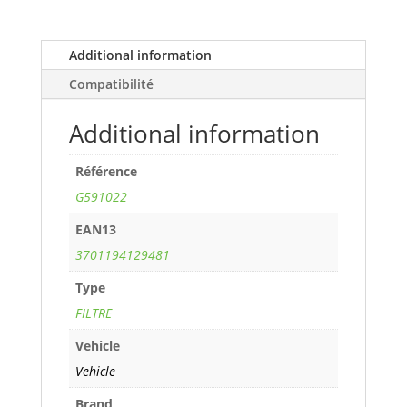
JTD
M
16V
Additional information
(136
Compatibilité
cv)
years
Additional information
05>
ref.
Référence
G591022
quantity
G591022
EAN13
3701194129481
Type
FILTRE
Vehicle
Vehicle
Brand