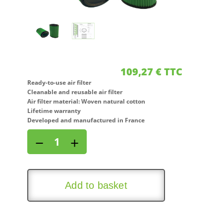
109,27
€
TTC
Ready-to-use air filter
Cleanable and reusable air filter
Air filter material: Woven natural cotton
Lifetime warranty
Developed and manufactured in France
Air
−
+
filter
for
ALFA
ROMEO
Add to basket
159
SPORTWAGON
1,9L