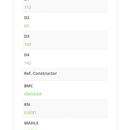
112
D2
60
D3
193
D4
142
Ref. Constructor
BMC
FB454/08
KN
E-9281
MAHLE