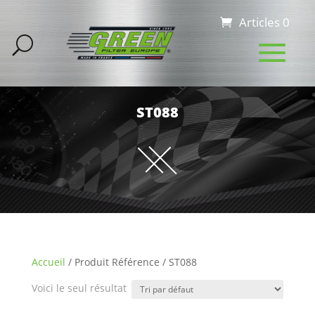
Articles 0
ST088
Accueil
/ Produit Référence / ST088
Voici le seul résultat