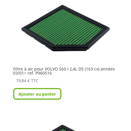
Filtre à air pour VOLVO S60 I 2,4L D5 (163 cv) années
03/01> ref. P960516
79,84
€
TTC
Ajouter au panier