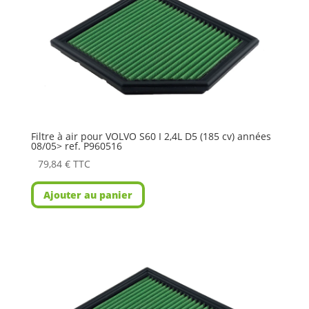
Filtre à air pour VOLVO S60 I 2,4L D5 (185 cv) années
08/05> ref. P960516
79,84
€
TTC
Ajouter au panier