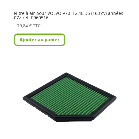
Filtre à air pour VOLVO V70 II 2,4L D5 (163 cv) années
07> ref. P960516
79,84
€
TTC
Ajouter au panier