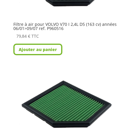
Filtre à air pour VOLVO V70 I 2,4L D5 (163 cv) années
06/01>09/07 ref. P960516
79,84
€
TTC
Ajouter au panier