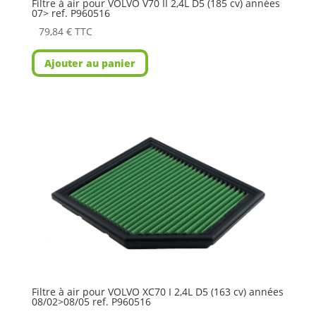
Filtre à air pour VOLVO V70 II 2,4L D5 (185 cv) années
07> ref. P960516
79,84
€
TTC
Ajouter au panier
Filtre à air pour VOLVO XC70 I 2,4L D5 (163 cv) années
08/02>08/05 ref. P960516