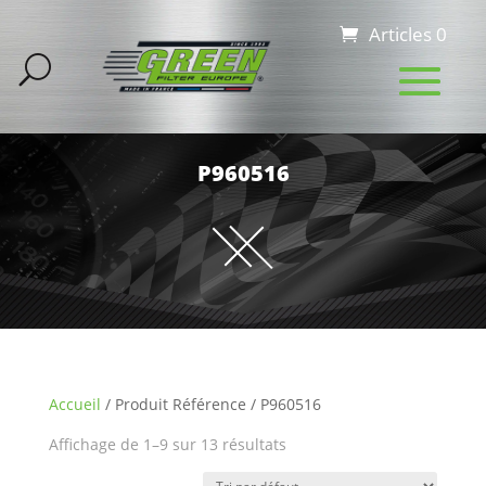
Articles 0
P960516
Accueil
/ Produit Référence / P960516
Affichage de 1–9 sur 13 résultats