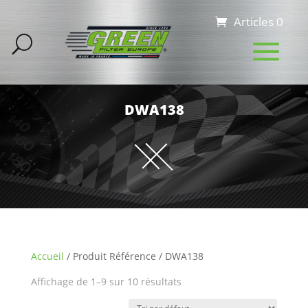
Articles 0
DWA138
Accueil
/ Produit Référence / DWA138
Affichage de 1–9 sur 10 résultats