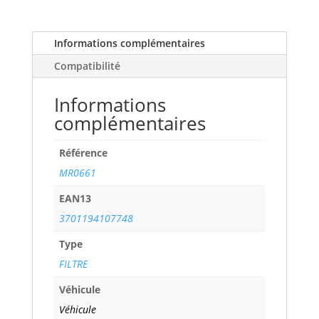
INTERCEPTOR
650
650
Informations complémentaires
années
Compatibilité
19>
ref.
Informations
MR0661
complémentaires
Référence
MR0661
EAN13
3701194107748
Type
FILTRE
Véhicule
Véhicule