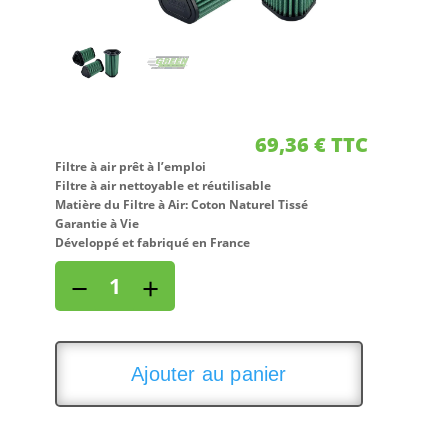
69,36
€
TTC
Filtre à air prêt à l’emploi
Filtre à air nettoyable et réutilisable
Matière du Filtre à Air: Coton Naturel Tissé
Garantie à Vie
Développé et fabriqué en France
quantité
−
+
de
Filtre
à
air
Ajouter au panier
pour
ROYAL
ENFIELD