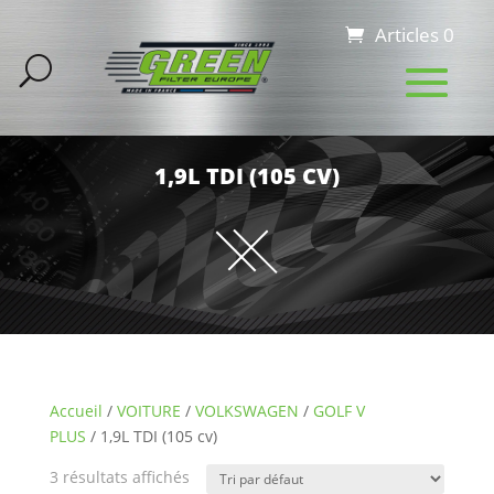
Articles 0
1,9L TDI (105 CV)
Accueil
/
VOITURE
/
VOLKSWAGEN
/
GOLF V
PLUS
/ 1,9L TDI (105 cv)
3 résultats affichés