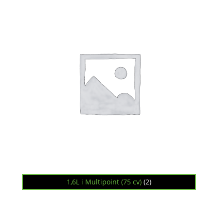
1,6L i Multipoint (75 cv)
(2)