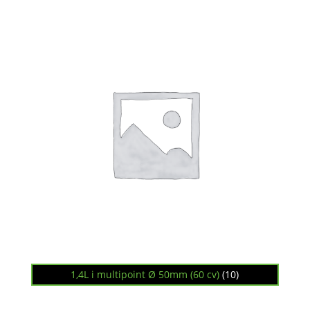
1,4L i multipoint Ø 50mm (60 cv)
(10)