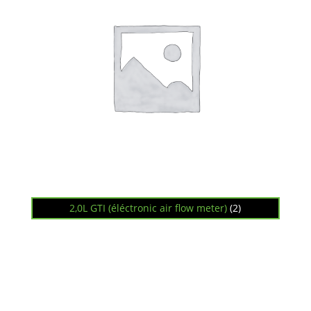
2,0L GTI (éléctronic air flow meter)
(2)