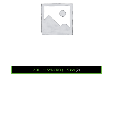
2,0L i et SYNCRO (115 cv)
(2)