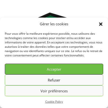
Gérer les cookies
Pour vous offrir la meilleure expérience possible, nous utilisons des
technologies comme les cookies pour stocker et/ou accéder aux
informations de votre appareil. En acceptant ces technologies, vous nous
autorisez à traiter des données telles que votre comportement de
navigation ou vos identifiants uniques sur ce site. Le refus ou le retrait de
votre consentement peut affecter certaines fonctionnalités.
Filtre à air pour VOLKSWAGEN GOLF III 1,9L D (64 cv)
années 91>97 ref. P468401
Accepter
76,00
€
TTC
Refuser
Ajouter au panier
Voir préférences
Cookie Policy