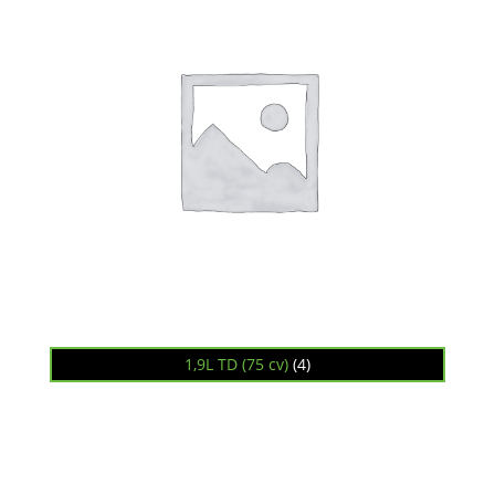
1,9L TD (75 cv)
(4)