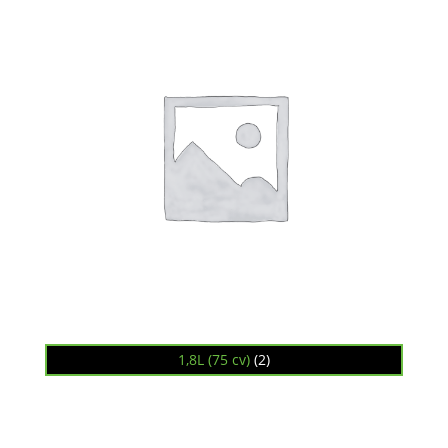
1,8L (75 cv)
(2)