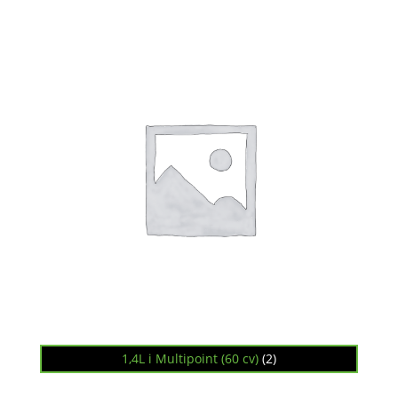
1,4L i Multipoint (60 cv)
(2)