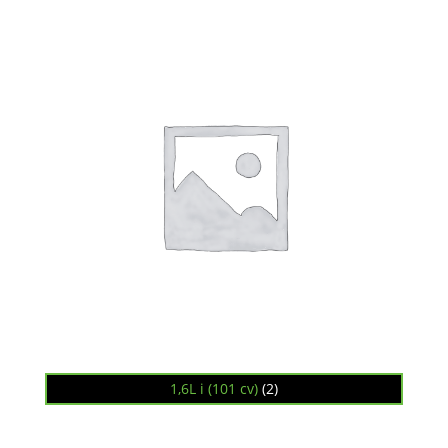
1,6L i (101 cv)
(2)