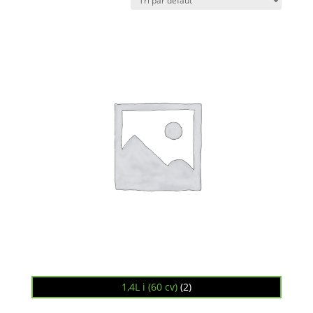
1,4L i (60 cv)
(2)