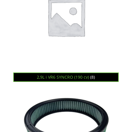
2,9L i VR6 SYNCRO (190 cv)
(8)