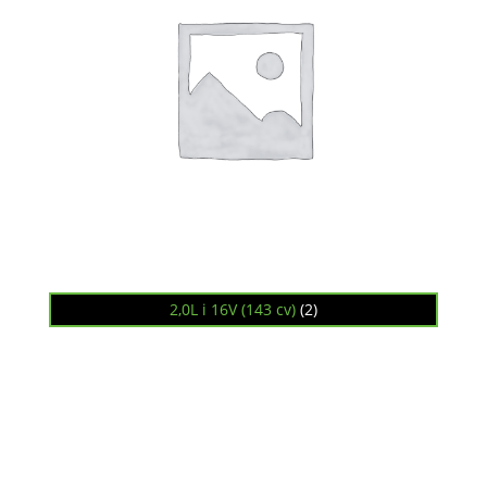
2,0L i 16V (143 cv)
(2)