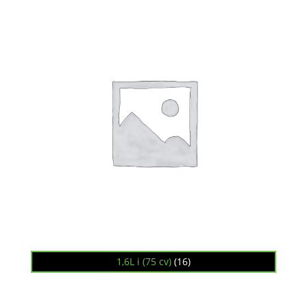
1,6L i (75 cv)
(16)