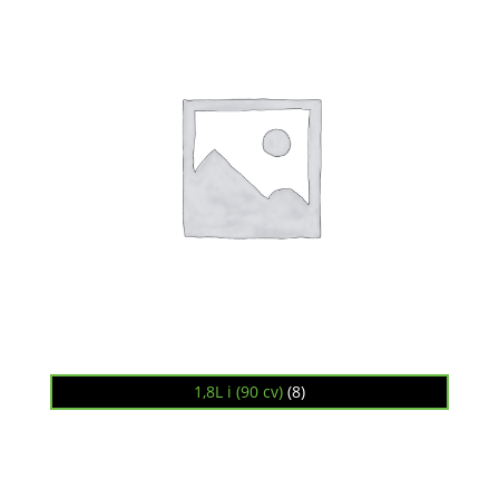
1,8L i (90 cv)
(8)