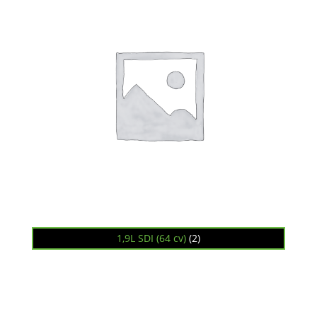
1,9L SDI (64 cv)
(2)