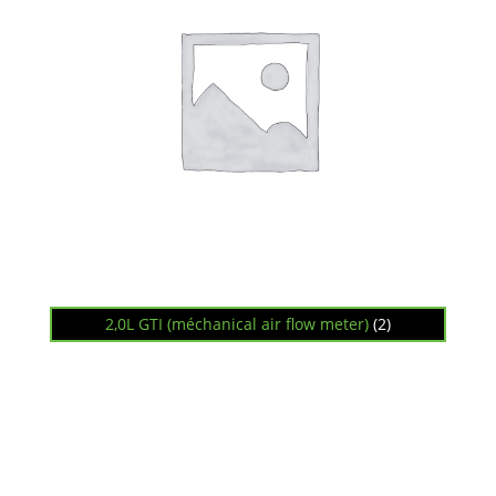
2,0L GTI (méchanical air flow meter)
(2)