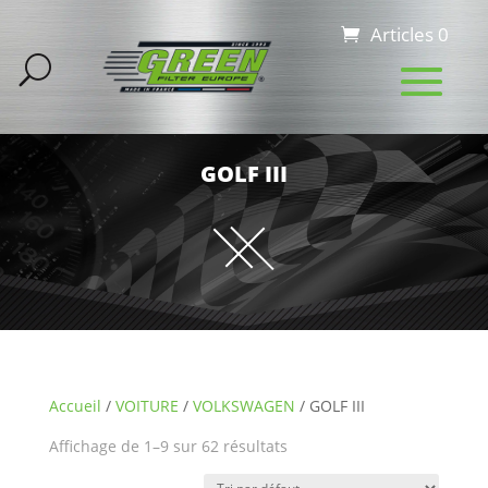
Articles 0
GOLF III
Accueil
/
VOITURE
/
VOLKSWAGEN
/ GOLF III
Affichage de 1–9 sur 62 résultats