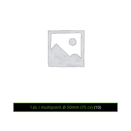
1,6L i multipoint Ø 50mm (75 cv)
(10)