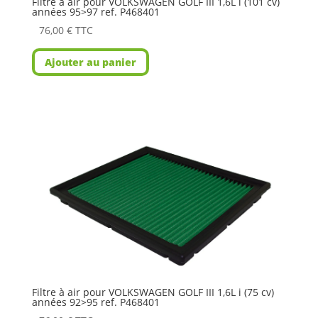
Filtre à air pour VOLKSWAGEN GOLF III 1,6L i (101 cv)
années 95>97 ref. P468401
76,00
€
TTC
Ajouter au panier
Filtre à air pour VOLKSWAGEN GOLF III 1,6L i (75 cv)
années 92>95 ref. P468401