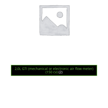
2,0L GTI (mechanical or electronic air flow meter)
(150 cv)
(2)