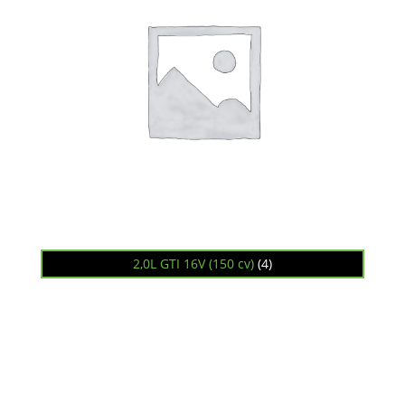
2,0L GTI 16V (150 cv)
(4)