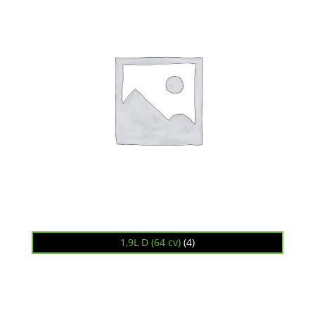
1,9L D (64 cv)
(4)