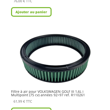
76,00
€
TTC
Ajouter au panier
Filtre à air pour VOLKSWAGEN GOLF III 1,6L i
Multipoint (75 cv) années 92>97 ref. R110261
61,99
€
TTC