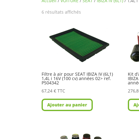
Accueil
/
VOITURE
/
SEAT
/
IBIZA IV (6L1)
/ 1,4L i
6 résultats affichés
Filtre à air pour SEAT IBIZA IV (6L1)
Kit d
1,4L i 16V (100 cv) années 02> ref.
IBIZA
P504342
anné
67,24
€
TTC
276,
Ajouter au panier
Aj