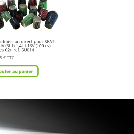
’admission direct pour SEAT
 IV (6L1) 1,4L i 16V (100 cv)
es 02> ref. SU014
85
€
TTC
outer au panier