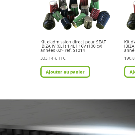
Kit d’admission direct pour SEAT
Kit d
IBIZA IV (6L1) 1,4L i 16V (100 cv)
IBIZA
années 02> ref. ST014
anné
333,14
€
TTC
190,
Ajouter au panier
Aj