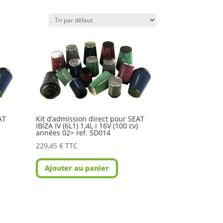
AT
Kit d’admission direct pour SEAT
IBIZA IV (6L1) 1,4L i 16V (100 cv)
années 02> ref. SD014
229,45
€
TTC
Ajouter au panier