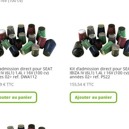
 16V (100 cv)
’admission direct pour SEAT
Kit d’admission direct pour SE
 IV (6L1) 1,4L i 16V (100 cv)
IBIZA IV (6L1) 1,4L i 16V (100 cv)
es 02> ref. DWA112
années 02> ref. P522
89
€
TTC
155,54
€
TTC
outer au panier
Ajouter au panier