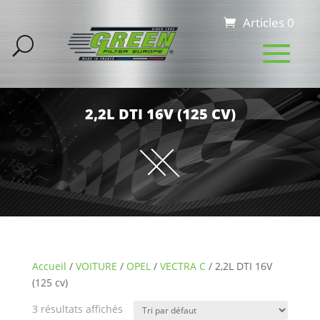
Articles 0
2,2L DTI 16V (125 CV)
Accueil
/
VOITURE
/
OPEL
/
VECTRA C
/ 2,2L DTI 16V
(125 cv)
3 résultats affichés