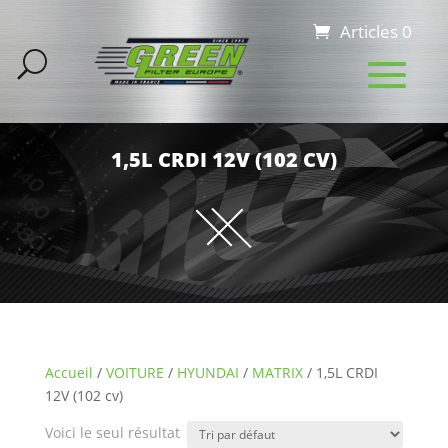
Articles 0
1,5L CRDI 12V (102 CV)
Accueil
/
VOITURE
/
HYUNDAI
/
MATRIX
/ 1,5L CRDI
12V (102 cv)
Voici le seul résultat