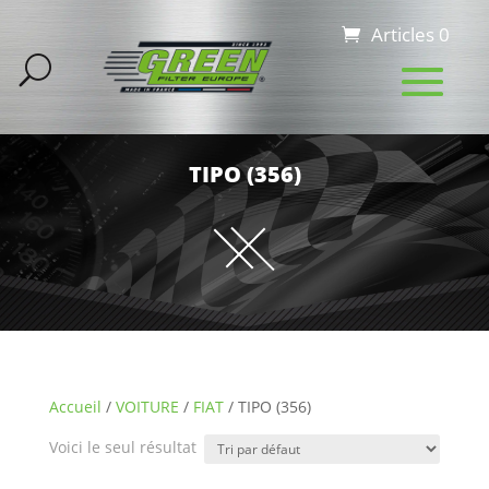
Articles 0
TIPO (356)
Accueil
/
VOITURE
/
FIAT
/ TIPO (356)
Voici le seul résultat