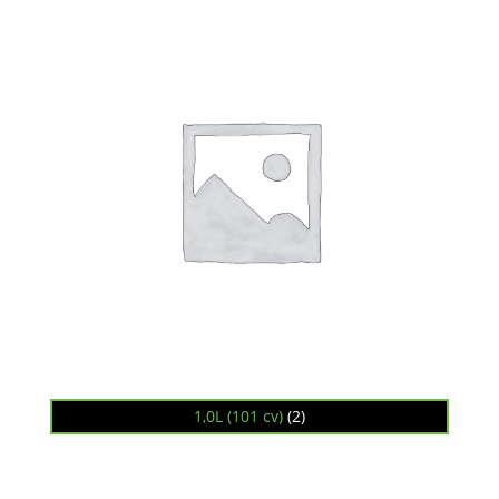
1,0L (101 cv)
(2)