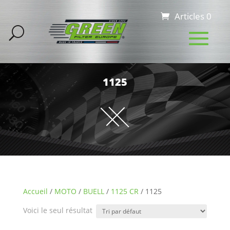
Articles 0
1125
Accueil
/
MOTO
/
BUELL
/
1125 CR
/ 1125
Voici le seul résultat