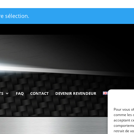
e sélection.
TS
FAQ
CONTACT
DEVENIR REVENDEUR
Pour vous of
comme les c
acceptant ce
comportement
retrait de v