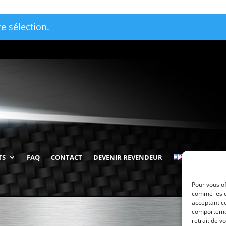
e sélection.
TS
FAQ
CONTACT
DEVENIR REVENDEUR
Pour vous of
comme les c
acceptant ce
comportement
retrait de v