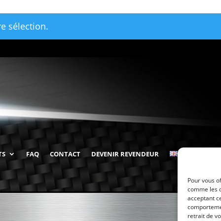
e sélection.
TS
FAQ
CONTACT
DEVENIR REVENDEUR
Pour vous of
comme les c
acceptant ce
comportement
retrait de v