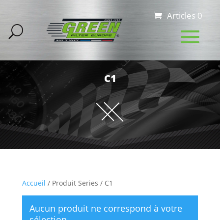
Articles 0
C1
Accueil
/ Produit Series / C1
Aucun produit ne correspond à votre
sélection.