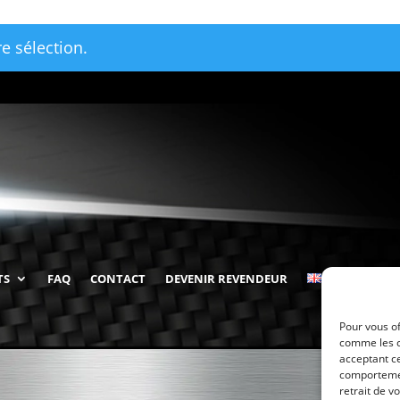
e sélection.
TS
FAQ
CONTACT
DEVENIR REVENDEUR
Pour vous of
comme les c
acceptant ce
comportement
retrait de v