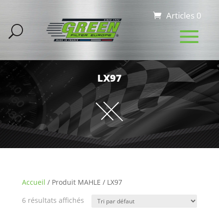
Articles 0
LX97
Accueil
/ Produit MAHLE / LX97
6 résultats affichés