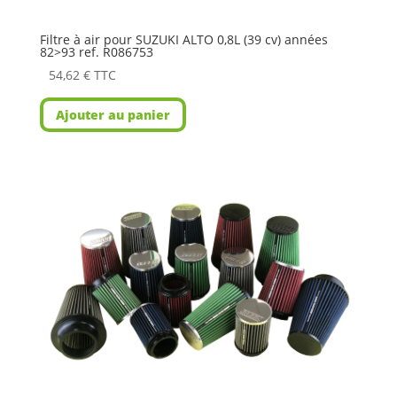
Filtre à air pour SUZUKI ALTO 0,8L (39 cv) années
82>93 ref. R086753
54,62
€
TTC
Ajouter au panier