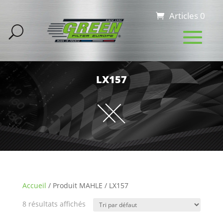
Articles 0
LX157
Accueil
/ Produit MAHLE / LX157
8 résultats affichés