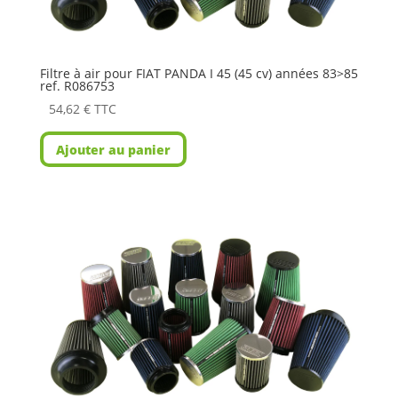
Filtre à air pour FIAT PANDA I 45 (45 cv) années 83>85
ref. R086753
54,62
€
TTC
Ajouter au panier