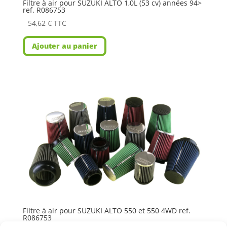
Filtre à air pour SUZUKI ALTO 1,0L (53 cv) années 94>
ref. R086753
54,62
€
TTC
Ajouter au panier
Filtre à air pour SUZUKI ALTO 550 et 550 4WD ref.
R086753