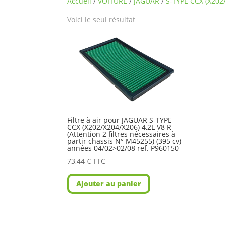
Accueil
/
VOITURE
/
JAGUAR
/
S-TYPE CCX (X202
Voici le seul résultat
Filtre à air pour JAGUAR S-TYPE
CCX (X202/X204/X206) 4,2L V8 R
(Attention 2 filtres nécessaires à
partir chassis N° M45255) (395 cv)
années 04/02>02/08 ref. P960150
73,44
€
TTC
Ajouter au panier