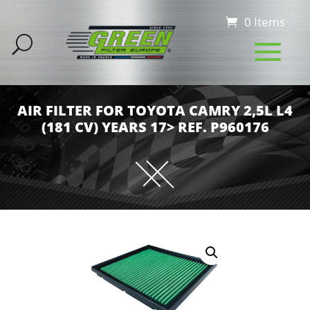
0 Items
AIR FILTER FOR TOYOTA CAMRY 2,5L L4
(181 CV) YEARS 17> REF. P960176