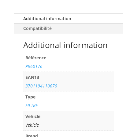
cv)
years
17>
Additional information
ref.
Compatibilité
P960176
quantity
Additional information
Référence
P960176
EAN13
3701194110670
Type
FILTRE
Vehicle
Vehicle
Brand