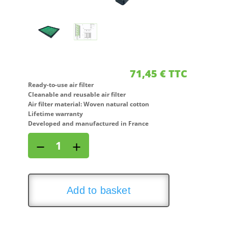
71,45
€
TTC
Ready-to-use air filter
Cleanable and reusable air filter
Air filter material: Woven natural cotton
Lifetime warranty
Developed and manufactured in France
Air
−
+
filter
for
TOYOTA
CAMRY
Add to basket
2,5L
L4
(181