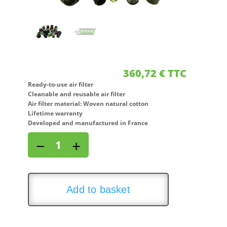
360,72
€
TTC
Ready-to-use air filter
Cleanable and reusable air filter
Air filter material: Woven natural cotton
Lifetime warranty
Developed and manufactured in France
Direct
−
+
air
intake
kit
for
Add to basket
SEAT
LEON
III