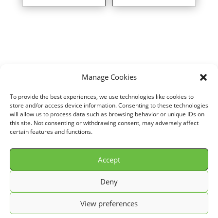
Manage Cookies
Home
/
VOITURE
/
SEAT
/
LEON III (5F1/5F5/5F8)
/
1,4L TSI (140 cv)
/
To provide the best experiences, we use technologies like cookies to
Direct air intake kit for SEAT LEON III (5F1/5F5/5F8) 1,4L TSI (140 cv)
store and/or access device information. Consenting to these technologies
will allow us to process data such as browsing behavior or unique IDs on
years 12> ref. ST139
this site. Not consenting or withdrawing consent, may adversely affect
certain features and functions.
Accept
© GREEN FILTER 2026. Tous droits réservés.
Deny
Conditions Générale de Vente (C.G.V.)
View preferences