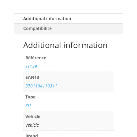
(5F1/5F5/5F8)
1,4L
TSI
Additional information
(140
Compatibilité
cv)
years
Additional information
12>
ref.
Référence
ST139
quantity
ST139
EAN13
3701194110311
Type
KIT
Vehicle
Vehicle
Brand