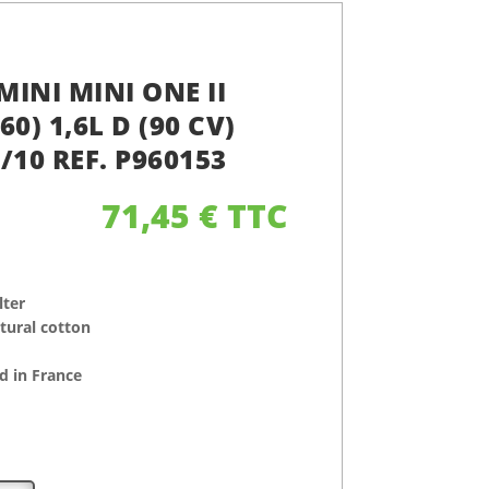
MINI MINI ONE II
0) 1,6L D (90 CV)
/10 REF. P960153
71,45
€
TTC
lter
atural cotton
 in France