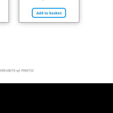
Add to basket
 09/09>08/10 ref. P960153