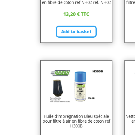
en fibre de coton ref NH02 ref. NH02
filt
13,20
€
TTC
Add to basket
Huile d’imprégnation Bleu spéciale
Netto
pour filtre à air en fibre de coton ref
en
H300B