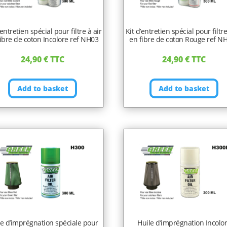
’entretien spécial pour filtre à air
Kit d’entretien spécial pour filtre
ibre de coton Incolore ref NH03
en fibre de coton Rouge ref N
24,90
€
TTC
24,90
€
TTC
Add to basket
Add to basket
le d’imprégnation spéciale pour
Huile d’imprégnation Incolo