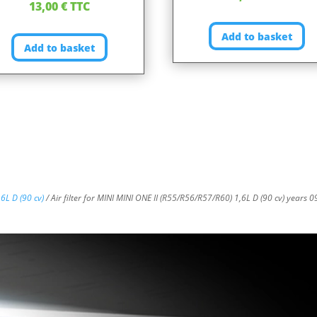
13,00
€
TTC
Add to basket
Add to basket
,6L D (90 cv)
/ Air filter for MINI MINI ONE II (R55/R56/R57/R60) 1,6L D (90 cv) years