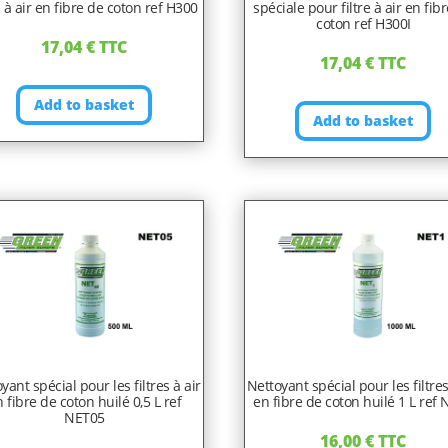
re à air en fibre de coton ref H300
spéciale pour filtre à air en fib
coton ref H300I
17,04
€
TTC
17,04
€
TTC
Add to basket
Add to basket
yant spécial pour les filtres à air
Nettoyant spécial pour les filtres
 fibre de coton huilé 0,5 L ref
en fibre de coton huilé 1 L ref
NET05
16,00
€
TTC