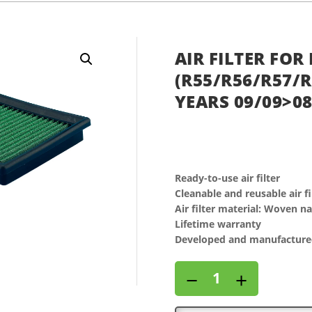
AIR FILTER FOR 
(R55/R56/R57/R6
YEARS 09/09>08
Ready-to-use air filter
Cleanable and reusable air fi
Air filter material: Woven n
Lifetime warranty
Developed and manufactured
Air
−
+
filter
for