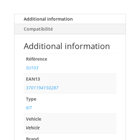
1,8L
i
16V
Additional information
VVTi
Compatibilité
111R
S2
Additional information
(192
cv)
Référence
years
04>
SU103
ref.
EAN13
SU103
3701194150287
quantity
Type
KIT
Vehicle
Vehicle
Brand