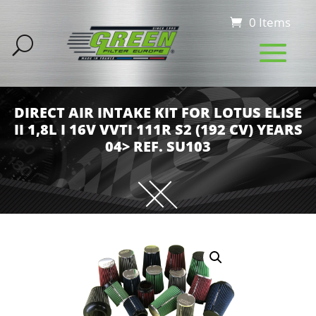
0 Items
DIRECT AIR INTAKE KIT FOR LOTUS ELISE
II 1,8L I 16V VVTI 111R S2 (192 CV) YEARS
04> REF. SU103