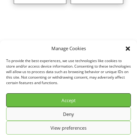
Manage Cookies
Home
/
VOITURE
/
LOTUS
/
ELISE II
/
1,8L i 16V VVTi 111R S2 (192 cv)
To provide the best experiences, we use technologies like cookies to
/ Direct air intake kit for LOTUS ELISE II 1,8L i 16V VVTi 111R S2
store and/or access device information. Consenting to these technologies
will allow us to process data such as browsing behavior or unique IDs on
(192 cv) years 04> ref. SU103
this site. Not consenting or withdrawing consent, may adversely affect
certain features and functions.
Accept
© GREEN FILTER 2026. Tous droits réservés.
Deny
Conditions Générale de Vente (C.G.V.)
View preferences