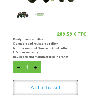
209,59
€
TTC
Ready-to-use air filter
Cleanable and reusable air filter
Air filter material: Woven natural cotton
Lifetime warranty
Developed and manufactured in France
Direct
−
+
air
intake
kit
for
Add to basket
LOTUS
ELISE
II