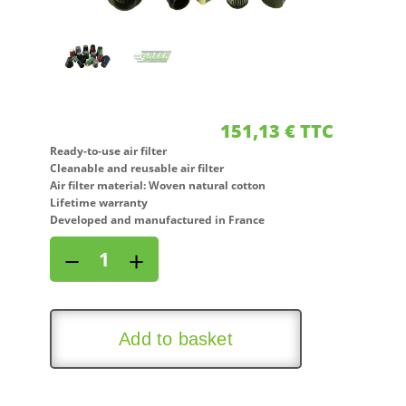
151,13
€
TTC
Ready-to-use air filter
Cleanable and reusable air filter
Air filter material: Woven natural cotton
Lifetime warranty
Developed and manufactured in France
Direct
−
+
air
intake
kit
for
Add to basket
LAND
ROVER
DISCOVERY