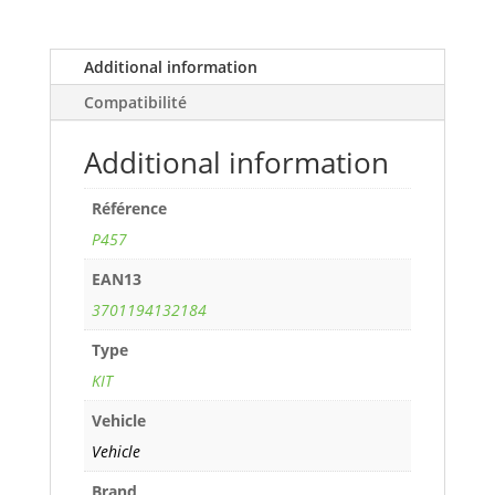
(MKII)
2,5L
TD5
Additional information
(138
Compatibilité
cv)
years
Additional information
99>
ref.
Référence
P457
quantity
P457
EAN13
3701194132184
Type
KIT
Vehicle
Vehicle
Brand