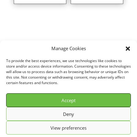
Manage Cookies
Home
/
VOITURE
/
LAND ROVER
/
DISCOVERY (MKII)
/
2,5L TD5 (138
To provide the best experiences, we use technologies like cookies to
cv)
/ Direct air intake kit for LAND ROVER DISCOVERY (MKII) 2,5L
store and/or access device information. Consenting to these technologies
will allow us to process data such as browsing behavior or unique IDs on
TD5 (138 cv) years 99> ref. P457
this site. Not consenting or withdrawing consent, may adversely affect
certain features and functions.
Accept
© GREEN FILTER 2026. Tous droits réservés.
Deny
Conditions Générale de Vente (C.G.V.)
View preferences