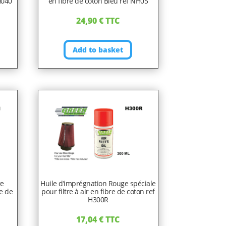
H040
en fibre de coton Bleu ref NH05
24,90
€
TTC
Add to basket
re
Huile d’imprégnation Rouge spéciale
re de
pour filtre à air en fibre de coton ref
H300R
17,04
€
TTC