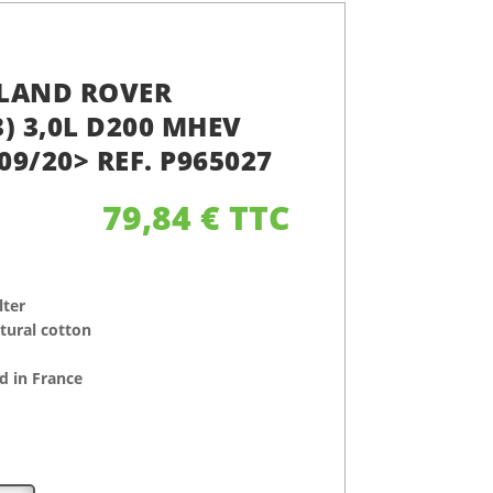
R LAND ROVER
) 3,0L D200 MHEV
09/20> REF. P965027
79,84
€
TTC
lter
atural cotton
 in France