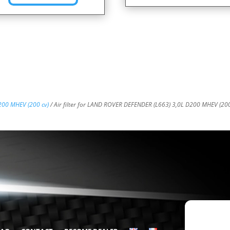
200 MHEV (200 cv)
/ Air filter for LAND ROVER DEFENDER (L663) 3,0L D200 MHEV (200