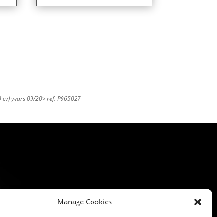
 cv) years 09/20> ref. P965027
Manage Cookies