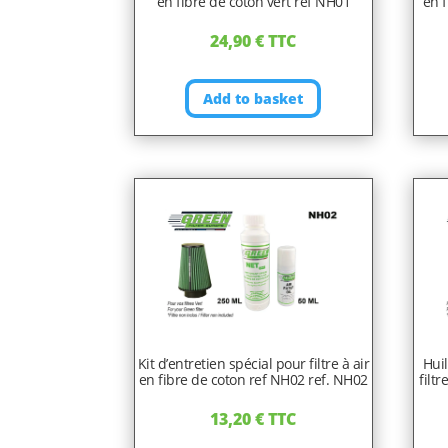
en fibre de coton vert ref NH01
en f
24,90
€
TTC
Add to basket
Kit d’entretien spécial pour filtre à air
Hui
en fibre de coton ref NH02 ref. NH02
filt
13,20
€
TTC