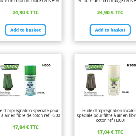
ibre de coton Incolore ref NH03
en fibre de coton Rouge ref N
24,90
€
TTC
24,90
€
TTC
Add to basket
Add to basket
le d’imprégnation spéciale pour
Huile d’imprégnation Incolo
re à air en fibre de coton ref H300
spéciale pour filtre à air en fib
coton ref H300I
17,04
€
TTC
17,04
€
TTC