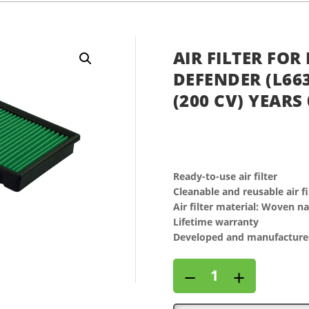
AIR FILTER FO
DEFENDER (L663
(200 CV) YEARS 
Ready-to-use air filter
Cleanable and reusable air fi
Air filter material: Woven n
Lifetime warranty
Developed and manufactured
Air
−
+
filter
for