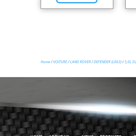
Home
/
VOITURE
/
LAND ROVER
/
DEFENDER (L663)
/
3,0L D