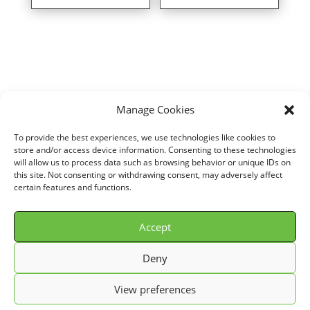
Manage Cookies
Home
/
VOITURE
/
FORD
/
PROBE
/
2,0L i 16V EFi (116 cv)
/ Direct air
To provide the best experiences, we use technologies like cookies to
intake kit for FORD PROBE 2,0L i 16V EFi (116 cv) years 93>98 ref.
store and/or access device information. Consenting to these technologies
will allow us to process data such as browsing behavior or unique IDs on
DWA029
this site. Not consenting or withdrawing consent, may adversely affect
certain features and functions.
Accept
© GREEN FILTER 2026. Tous droits réservés.
Deny
Conditions Générale de Vente (C.G.V.)
View preferences