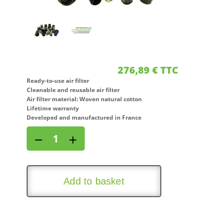
276,89
€
TTC
Ready-to-use air filter
Cleanable and reusable air filter
Air filter material: Woven natural cotton
Lifetime warranty
Developed and manufactured in France
Direct
−
+
air
intake
kit
for
Add to basket
FORD
PROBE
2,0L