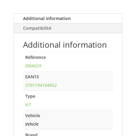
i
16V
EFi
Additional information
(116
Compatibilité
cv)
years
Additional information
93>98
ref.
Référence
DWA029
quantity
DWA029
EAN13
3701194104952
Type
KIT
Vehicle
Vehicle
Brand