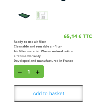
65,14
€
TTC
Ready-to-use air filter
Cleanable and reusable air filter
Air filter material: Woven natural cotton
Lifetime warranty
Developed and manufactured in France
Air
−
+
filter
for
FORD
FOCUS
Add to basket
I
1,8L
i