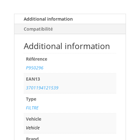
16V
(116
cv)
Additional information
years
Compatibilité
98>04
ref.
Additional information
P950296
quantity
Référence
P950296
EAN13
3701194121539
Type
FILTRE
Vehicle
Vehicle
Brand