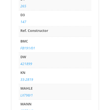
265
D3
147
Ref. Constructor
BMC
FB191/01
DW
421899
KN
33-2819
MAHLE
LX798/1
MANN