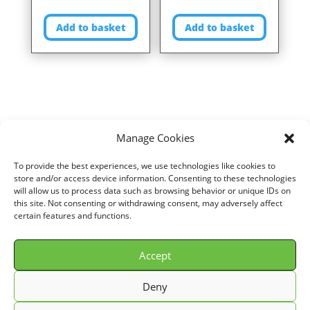
Add to basket
Add to basket
Manage Cookies
To provide the best experiences, we use technologies like cookies to
Home
/
VOITURE
/
FORD
/
FOCUS I
/
1,8L i 16V (116 cv)
/ Air filter for
store and/or access device information. Consenting to these technologies
will allow us to process data such as browsing behavior or unique IDs on
FORD FOCUS I 1,8L i 16V (116 cv) years 98>04 ref. P950296
this site. Not consenting or withdrawing consent, may adversely affect
certain features and functions.
Accept
© GREEN FILTER 2026. Tous droits réservés.
Deny