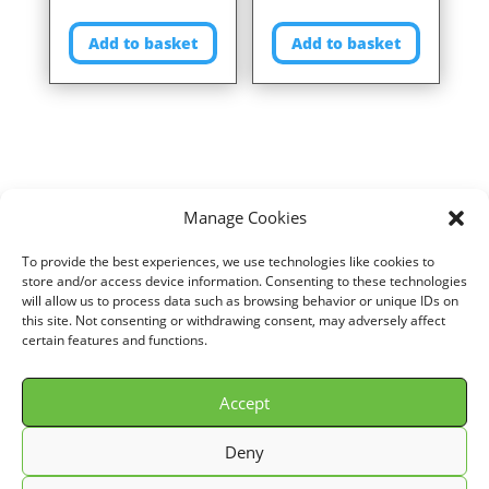
Add to basket
Add to basket
Manage Cookies
To provide the best experiences, we use technologies like cookies to
Home
/
VOITURE
/
AUDI
/
A6 (4B/C5)
/
1,9L TDI (130 cv)
/ Air filter for
store and/or access device information. Consenting to these technologies
will allow us to process data such as browsing behavior or unique IDs on
AUDI A6 (4B/C5) 1,9L TDI (130 cv) years 05/01>05/05 ref. P457583
this site. Not consenting or withdrawing consent, may adversely affect
certain features and functions.
Accept
© GREEN FILTER 2026. Tous droits réservés.
Deny