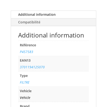
(130
cv)
years
Additional information
05/01>05/05
Compatibilité
ref.
P457583
Additional information
quantity
Référence
P457583
EAN13
3701194125070
Type
FILTRE
Vehicle
Vehicle
Brand