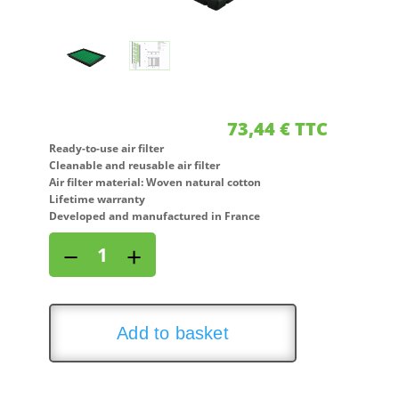
73,44
€
TTC
Ready-to-use air filter
Cleanable and reusable air filter
Air filter material: Woven natural cotton
Lifetime warranty
Developed and manufactured in France
Air
−
+
filter
for
AUDI
A6
Add to basket
(4B/C5)
1,9L
TDI