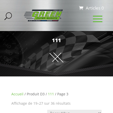
Articles 0
111
Accueil
/ Produit D3 /
111
/ Page 3
Affichage de 19–27 sur 36 résultats