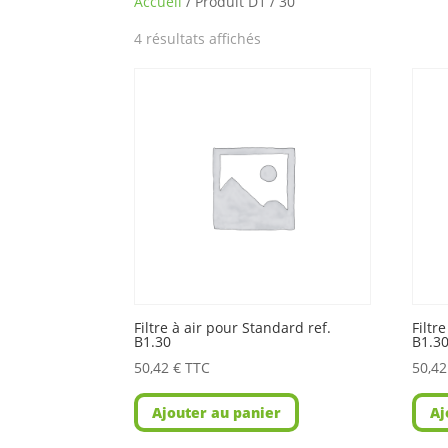
Accueil
/ Produit D1 / 30
4 résultats affichés
Filtre à air pour Standard ref.
Filtr
B1.30
B1.3
50,42
€
TTC
50,4
Ajouter au panier
Aj