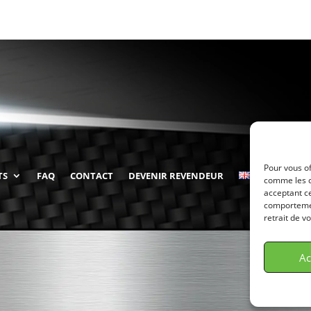
Pour vous of
TS
FAQ
CONTACT
DEVENIR REVENDEUR
comme les c
acceptant ce
comportement
retrait de v
Ac