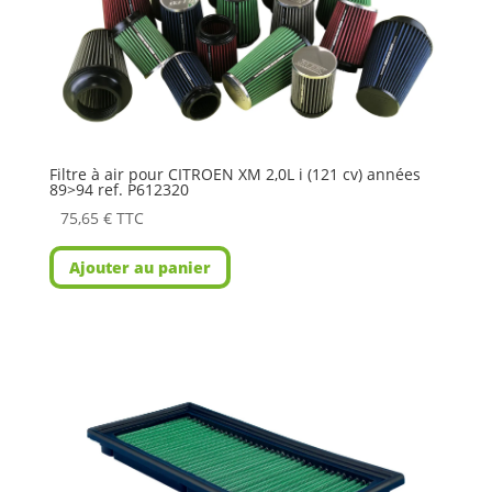
Filtre à air pour CITROEN XM 2,0L i (121 cv) années
89>94 ref. P612320
75,65
€
TTC
Ajouter au panier