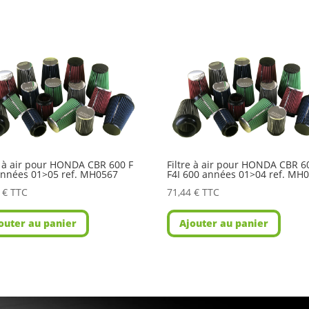
e à air pour HONDA CBR 600 F
Filtre à air pour HONDA CBR 6
années 01>05 ref. MH0567
F4I 600 années 01>04 ref. MH
4
€
TTC
71,44
€
TTC
outer au panier
Ajouter au panier