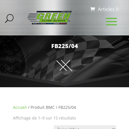
Articles 0
FB225/04
Accueil
/ Produit BMC / FB225/04
Affichage de 1–9 sur 15 résultats