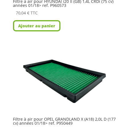
Filtre à air pour HYUNDAI i20 II (GB) 1,4L CRDi (75 cv)
années 01/18> ref. P960573
70,04
€
TTC
Ajouter au panier
Filtre à air pour OPEL GRANDLAND X (A18) 2,0L D (177
cv) années 01/18> ref. P950449