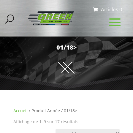
Articles 0
01/18>
Accueil
/ Produit Année / 01/18>
Affichage de 1–9 sur 17 résultats